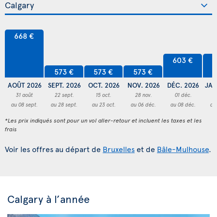
668 €
603 €
6
573 €
573 €
573 €
AOÛT 2026
SEPT. 2026
OCT. 2026
NOV. 2026
DÉC. 2026
JAN
31 août
22 sept.
15 oct.
28 nov.
01 déc.
3
au 08 sept.
au 28 sept.
au 23 oct.
au 06 déc.
au 08 déc.
au
*Les prix indiqués sont pour un vol aller-retour et incluent les taxes et les
frais
Voir les offres au départ de
Bruxelles
et de
Bâle-Mulhouse
.
Calgary à l’année