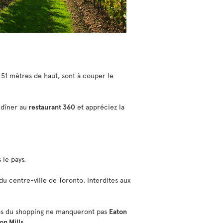
à 51 mètres de haut, sont à couper le
 dîner au
restaurant 360
et appréciez la
 le pays.
du centre-ville de Toronto. Interdites aux
ccros du shopping ne manqueront pas
Eaton
on Mills
.