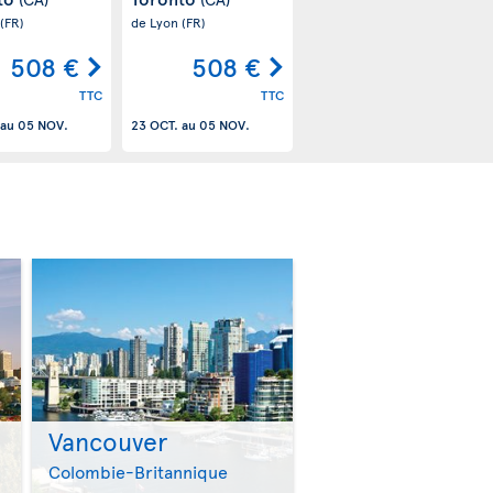
(FR)
de Lyon
(FR)
508 €
508 €
TTC
TTC
au
05 NOV.
23 OCT.
au
05 NOV.
Vancouver
>
>
Colombie-Britannique