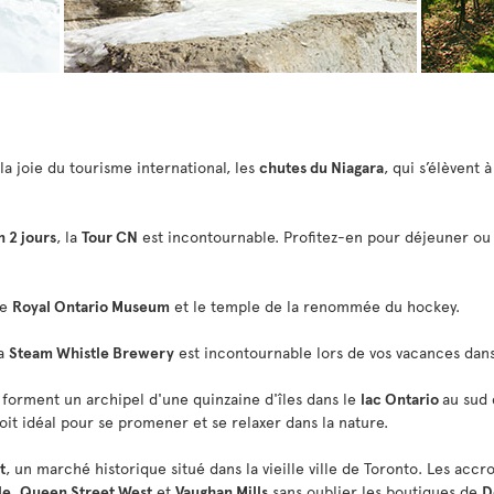
la joie du tourisme international, les
chutes du Niagara
, qui s’élèvent 
n 2 jours
, la
Tour CN
est incontournable. Profitez-en pour déjeuner ou
le
Royal Ontario Museum
et le temple de la renommée du hockey.
la
Steam Whistle Brewery
est incontournable lors de vos vacances dans
)
forment un archipel d'une quinzaine d'îles dans le
lac Ontario
au sud 
roit idéal pour se promener et se relaxer dans la nature.
t
, un marché historique situé dans la vieille ville de Toronto. Les a
le, Queen Street West
et
Vaughan Mills
sans oublier les boutiques de
D