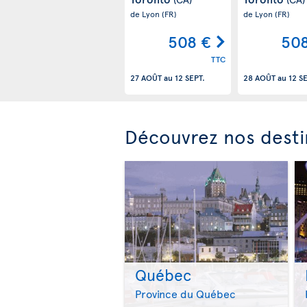
de Lyon
(FR)
de Lyon
(FR)
508 €
508
TTC
27 AOÛT
au
12 SEPT.
28 AOÛT
au
12 S
Découvrez nos desti
Québec
Province du Québec