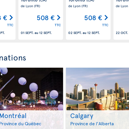
de Lyon
(FR)
de Lyon
(FR)
de Lyon
 €
508 €
508 €
TTC
TTC
TTC
EPT.
01 SEPT.
au
12 SEPT.
02 SEPT.
au
12 SEPT.
22 OCT.
nations
Montréal
Calgary
>
>
Province du Québec
Province de l'Alberta