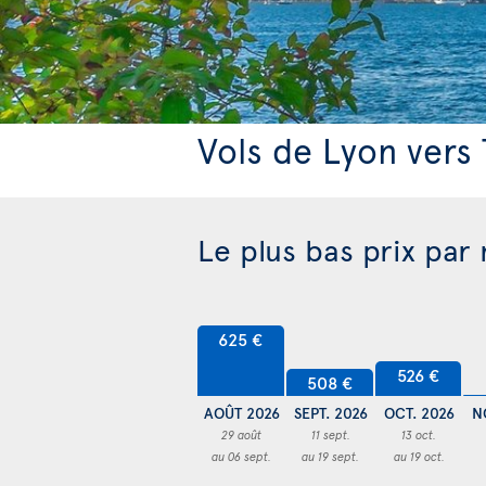
Vols de Lyon vers
Le plus bas prix par
625 €
526 €
508 €
AOÛT 2026
SEPT. 2026
OCT. 2026
N
29 août
11 sept.
13 oct.
au 06 sept.
au 19 sept.
au 19 oct.