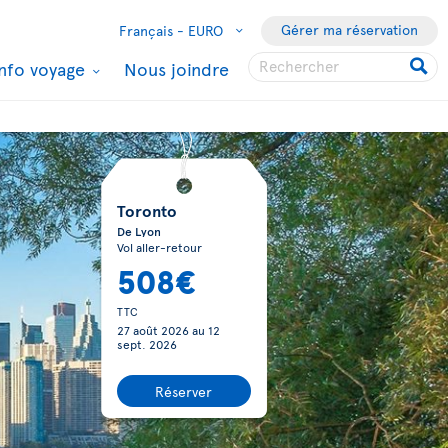
Gérer ma réservation
Français -
EURO
Info voyage
Nous joindre
Toronto
De Lyon
Vol aller-retour
508€
TTC
27 août 2026
au
12
sept. 2026
Réserver