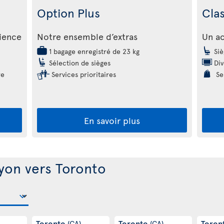
Option Plus
Cla
rience
Notre ensemble d’extras
Un ac
1 bagage enregistré de 23 kg
Siè
Sélection de sièges
Div
re
Services prioritaires
Ser
En savoir plus
yon vers Toronto
Toronto
Toronto
Toron
(CA)
(CA)