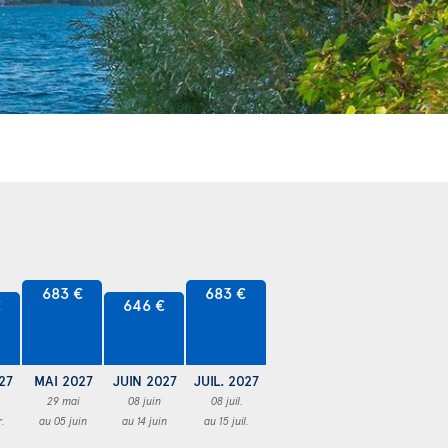
683 €
683 €
€
646 €
27
MAI 2027
JUIN 2027
JUIL. 2027
29 mai
08 juin
08 juil.
r.
au 05 juin
au 14 juin
au 15 juil.