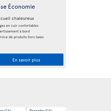
sse Économie
cueil chaleureux
ges en cuir confortables
ertissement à bord
vice de produits hors taxes
En savoir plus
to
Toronto
(CA)
(CA)