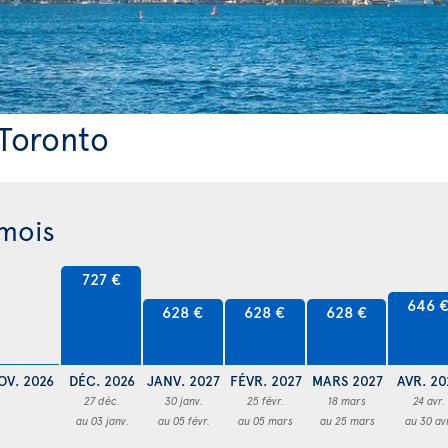
 Toronto
 mois
727 €
646 
628 €
628 €
628 €
OV. 2026
DÉC. 2026
JANV. 2027
FÉVR. 2027
MARS 2027
AVR. 20
27 déc.
30 janv.
25 févr.
18 mars
24 avr.
au 03 janv.
au 05 févr.
au 05 mars
au 25 mars
au 30 av