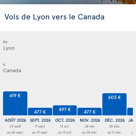
Vols de Lyon vers le Canada
De
à
619 €
603 €
497 €
477 €
477 €
4
AOÛT 2026
SEPT. 2026
OCT. 2026
NOV. 2026
DÉC. 2026
JAN
29 août
11 sept.
13 oct.
28 nov.
05 déc.
3
au 06 sept.
au 19 sept.
au 19 oct.
au 04 déc.
au 11 déc.
au