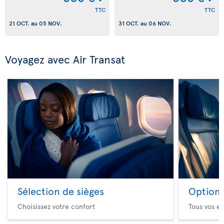
TTC
TTC
21 OCT.
au
05 NOV.
31 OCT.
au
06 NOV.
Voyagez avec Air Transat
Sélection de sièges
Option 
Choisissez votre confort
Tous vos es