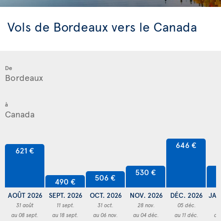
Vols de Bordeaux vers le Canada
De
à
646 €
621 €
530 €
5
506 €
490 €
AOÛT 2026
SEPT. 2026
OCT. 2026
NOV. 2026
DÉC. 2026
JAN
31 août
11 sept.
31 oct.
28 nov.
05 déc.
3
au 08 sept.
au 18 sept.
au 06 nov.
au 04 déc.
au 11 déc.
au