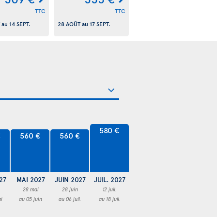
TTC
TTC
au
14 SEPT.
28 AOÛT
au
17 SEPT.
580 €
€
560 €
560 €
27
MAI 2027
JUIN 2027
JUIL. 2027
28 mai
28 juin
12 juil.
i
au 05 juin
au 06 juil.
au 18 juil.