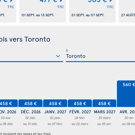
TTC
TTC
TTC
EPT.
01 SEPT.
au
13 SEPT.
01 SEPT.
au
07 SEPT.
27 AOÛT
ois vers Toronto
à
560 
458 €
458 €
458 €
458 €
458 €
OV. 2026
DÉC. 2026
JANV. 2027
FÉVR. 2027
MARS 2027
AVR. 20
30 nov.
02 déc.
30 janv.
24 févr.
30 mars
30 avr.
u 08 déc.
au 10 déc.
au 07 févr.
au 02 mars
au 05 avr.
au 08 ma
t incluent les taxes et les frais