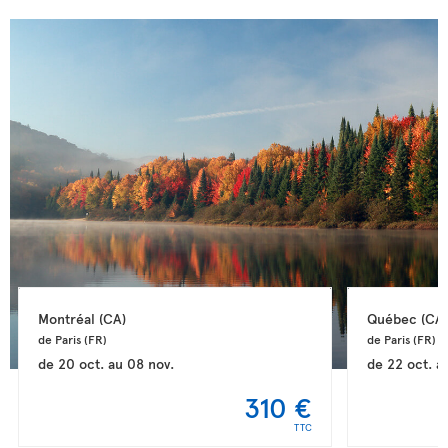
Montréal 
(CA)
Québec 
(CA)
de Paris 
(FR)
de Paris 
(FR)
de
20 oct.
au
08 nov.
de
22 oct.
a
310 €
TTC