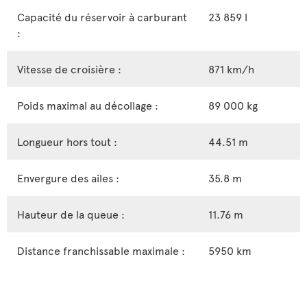
Capacité du réservoir à carburant
23 859 l
:
Vitesse de croisière :
871 km/h
Poids maximal au décollage :
89 000 kg
Longueur hors tout :
44.51 m
Envergure des ailes :
35.8 m
Hauteur de la queue :
11.76 m
Distance franchissable maximale :
5950 km