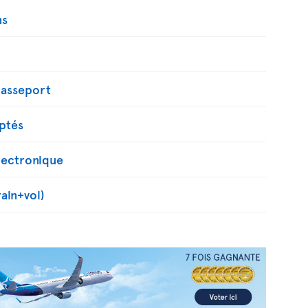
ns
passeport
ptés
ectronique
rain+vol)