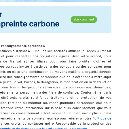
s renseignements personnels
inées à Transat A.T. inc., et ses sociétés affiliées (ci-après « Transat
 et pour respecter nos obligations légales. Avec votre accord, nous
n de Transat et ses filiales pour vous faire profiter d’offres et
s ou vous inviter à participer à des concours ou des sondages pour
 mis en place une combinaison de moyens matériels, organisationnels
tialité des renseignements personnels que nous détenons à votre sujet
 perte, le vol, l’accès, la divulgation, la modification ou la destruction
 vous fournir les produits et services que vous nous avez demandés,
eignements personnels à des tiers de confiance. Conformément à la
 différents droits relatifs au traitement et la protection de vos
der, rectifier ou modifier les renseignements personnels que nous
 traitons votre information sur la base d’un consentement que vous
etirer ce consentement à tout moment. Pour en savoir plus sur vos
s renseignements personnels, veuillez-vous référer à notre
Politique de
de ces droits ou contacter notre Responsable de la protection des
formulaire de demande sur la protection de la vie privée
.