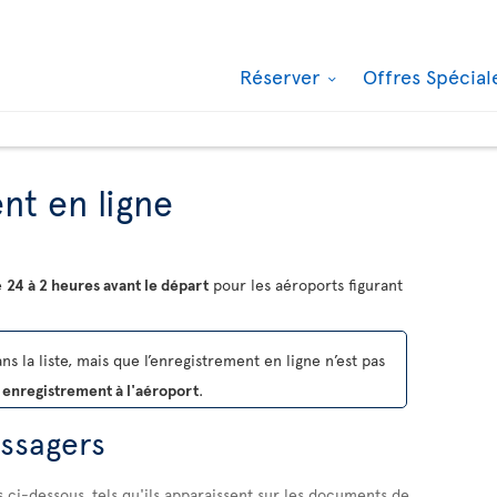
Réserver
Offres Spécia
nt en ligne
e
24 à 2 heures avant le départ
pour les aéroports figurant
s la liste, mais que l’enregistrement en ligne n’est pas
 enregistrement à l'aéroport
.
assagers
s ci-dessous, tels qu'ils apparaissent sur les documents de