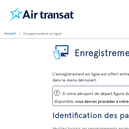
Accueil
Enregistrement en ligne
Enregistreme
L'enregistrement en ligne est offert entr
dans le menu déroulant.
ü
Si votre aéroport de départ figure dan
disponible,
vous devrez procéder à votre
Identification des p
Veuillez fournir les renseignements exigé