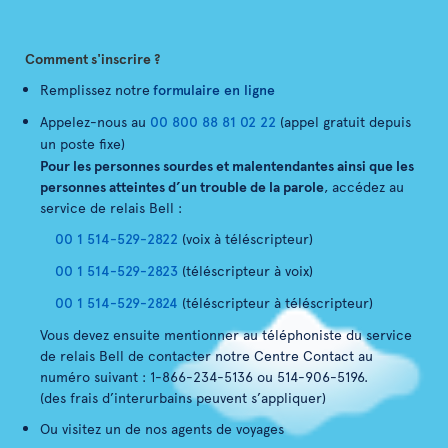
Comment s'inscrire ?
Remplissez notre
formulaire en ligne
Appelez-nous au
00 800 88 81 02 22
(appel gratuit depuis
un poste fixe)
Pour les personnes sourdes et malentendantes ainsi que les
personnes atteintes d’un trouble de la parole
, accédez au
service de relais Bell :
00 1 514-529-2822
(voix à téléscripteur)
00 1 514-529-2823
(téléscripteur à voix)
00 1 514-529-2824
(téléscripteur à téléscripteur)
Vous devez ensuite mentionner au téléphoniste du service
de relais Bell de contacter notre Centre Contact au
numéro suivant : 1-866-234-5136 ou 514-906-5196.
(des frais d’interurbains peuvent s’appliquer)
Ou visitez un de nos agents de voyages