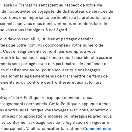
 (ci-après « Transat ») s’engagent au respect de votre vie
e de nos activités de voyagiste, de distributeur de services de
accordons une importance particulière à la protection et à
rsonnels que vous nous confiez et nous entendons faire le
ue vous nous témoignez à cet égard.
ous devons recueillir, utiliser et partager certains
 tels que votre nom, vos coordonnées, votre numéro de
t. Ces renseignements servent, par exemple, à vous
vous offrir la meilleure expérience client possible et à assurer
ements sont partagés avec des partenaires de confiance de
ices d'assistance au sol pour s'assurer que vos bagages
. Nous sommes également tenus de transmettre certains de
ementales du contrôle des frontières et aux autorités
té.
(ci-après la « Politique ») explique comment nous
enseignements personnels. Cette Politique s’applique à tout
s à votre sujet lorsque vous voyagez avec nous, achetez ou
b, utilisez nos applications mobiles ou interagissez avec nous.
 se conformer aux exigences de la législation en vigueur en
 personnels. Veuillez consulter la section «
Comment nous