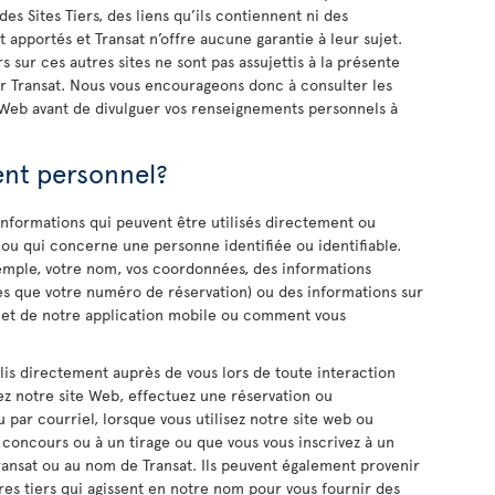
es Sites Tiers, des liens qu’ils contiennent ni des
 apportés et Transat n’offre aucune garantie à leur sujet.
s sur ces autres sites ne sont pas assujettis à la présente
 par Transat. Nous vous encourageons donc à consulter les
s Web avant de divulguer vos renseignements personnels à
ent personnel?
nformations qui peuvent être utilisés directement ou
 ou qui concerne une personne identifiée ou identifiable.
emple, votre nom, vos coordonnées, des informations
lles que votre numéro de réservation) ou des informations sur
eb et de notre application mobile ou comment vous
is directement auprès de vous lors de toute interaction
ez notre site Web, effectuez une réservation ou
ar courriel, lorsque vous utilisez notre site web ou
 concours ou à un tirage ou que vous vous inscrivez à un
ransat ou au nom de Transat. Ils peuvent également provenir
es tiers qui agissent en notre nom pour vous fournir des