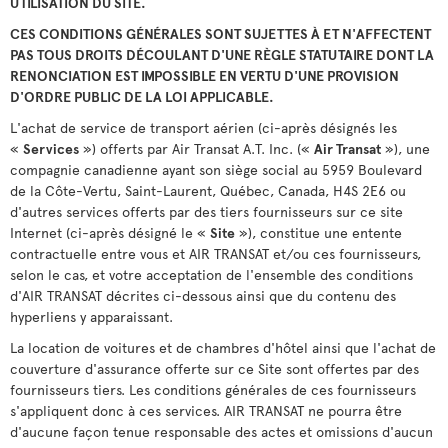
UTILISATION DU SITE.
CES CONDITIONS GÉNÉRALES SONT SUJETTES À ET N'AFFECTENT
PAS TOUS DROITS DÉCOULANT D'UNE RÈGLE STATUTAIRE DONT LA
RENONCIATION EST IMPOSSIBLE EN VERTU D'UNE PROVISION
D'ORDRE PUBLIC DE LA LOI APPLICABLE.
L'achat de service de transport aérien (ci-après désignés les
«
Services
») offerts par Air Transat A.T. Inc. («
Air Transat
»), une
compagnie canadienne ayant son siège social au 5959 Boulevard
de la Côte-Vertu, Saint-Laurent, Québec, Canada, H4S 2E6 ou
d'autres services offerts par des tiers fournisseurs sur ce site
Internet (ci-après désigné le «
Site
»), constitue une entente
contractuelle entre vous et AIR TRANSAT et/ou ces fournisseurs,
selon le cas, et votre acceptation de l'ensemble des conditions
d'AIR TRANSAT décrites ci-dessous ainsi que du contenu des
hyperliens y apparaissant.
La location de voitures et de chambres d'hôtel ainsi que l'achat de
couverture d'assurance offerte sur ce Site sont offertes par des
fournisseurs tiers. Les conditions générales de ces fournisseurs
s'appliquent donc à ces services. AIR TRANSAT ne pourra être
d'aucune façon tenue responsable des actes et omissions d'aucun