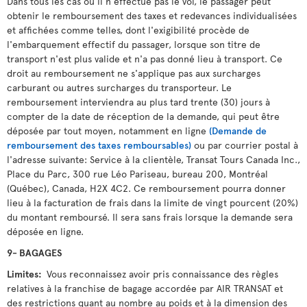
Dans tous les cas où il n'effectue pas le vol, le passager peut
obtenir le remboursement des taxes et redevances individualisées
et affichées comme telles, dont l'exigibilité procède de
l'embarquement effectif du passager, lorsque son titre de
transport n'est plus valide et n'a pas donné lieu à transport. Ce
droit au remboursement ne s'applique pas aux surcharges
carburant ou autres surcharges du transporteur. Le
remboursement interviendra au plus tard trente (30) jours à
compter de la date de réception de la demande, qui peut être
déposée par tout moyen, notamment en ligne
(Demande de
remboursement des taxes remboursables)
ou par courrier postal à
l'adresse suivante: Service à la clientèle, Transat Tours Canada Inc.,
Place du Parc, 300 rue Léo Pariseau, bureau 200, Montréal
(Québec), Canada, H2X 4C2. Ce remboursement pourra donner
lieu à la facturation de frais dans la limite de vingt pourcent (20%)
du montant remboursé. Il sera sans frais lorsque la demande sera
déposée en ligne.
9- BAGAGES
Limites:
Vous reconnaissez avoir pris connaissance des règles
relatives à la franchise de bagage accordée par AIR TRANSAT et
des restrictions quant au nombre au poids et à la dimension des