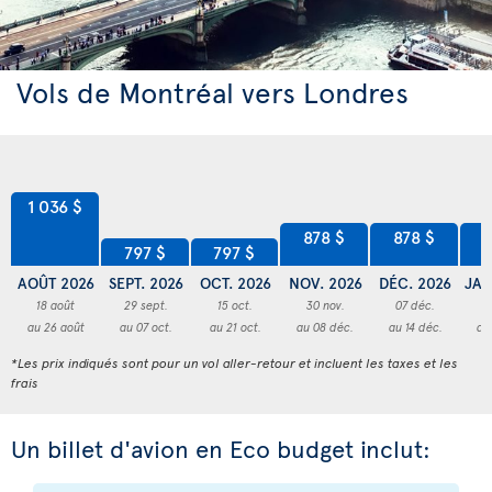
Vols de Montréal vers Londres
1 036 $
878 $
878 $
8
797 $
797 $
AOÛT 2026
SEPT. 2026
OCT. 2026
NOV. 2026
DÉC. 2026
JAN
18 août
29 sept.
15 oct.
30 nov.
07 déc.
3
au 26 août
au 07 oct.
au 21 oct.
au 08 déc.
au 14 déc.
au
*Les prix indiqués sont pour un vol aller-retour et incluent les taxes et les
frais
Un billet d'avion en Eco budget inclut: