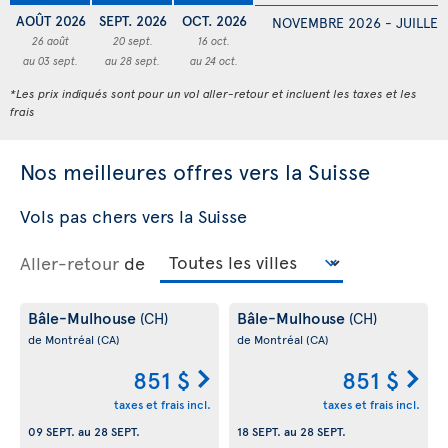
AOÛT 2026
SEPT. 2026
OCT. 2026
NOVEMBRE 2026 - JUILLET
26 août
20 sept.
16 oct.
au 03 sept.
au 28 sept.
au 24 oct.
*Les prix indiqués sont pour un vol aller-retour et incluent les taxes et les
frais
Nos meilleures offres vers la Suisse
Vols pas chers vers la Suisse
Aller-retour
de
Bâle-Mulhouse
Bâle-Mulhouse
(CH)
(CH)
de Montréal
(CA)
de Montréal
(CA)
851 $
851 $
taxes et frais incl.
taxes et frais incl.
09 SEPT.
au
28 SEPT.
18 SEPT.
au
28 SEPT.