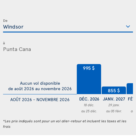
De
à
995 $
Aucun vol disponible
8
de août 2026 au novembre 2026
855 $
DÉC. 2026
JANV. 2027
FÉV
AOÛT 2026 - NOVEMBRE 2026
18 déc.
29 janv.
1
au 25 déc.
au 05 févr.
au 
*Les prix indiqués sont pour un vol aller-retour et incluent les taxes et les
frais