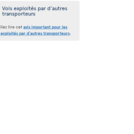
Vols exploités par d’autres
transporteurs
llez lire cet
avis important pour les
 exploités par d'autres transporteurs
.