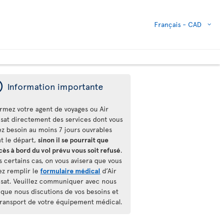
Français -
CAD
ý
Information importante
ormez votre agent de voyages ou Air
nsat directement des services dont vous
ez besoin au moins 7 jours ouvrables
nt le départ,
sinon il se pourrait que
cès à bord du vol prévu vous soit refusé
.
 certains cas, on vous avisera que vous
ez remplir le
formulaire médical
d’Air
nsat. Veuillez communiquer avec nous
 que nous discutions de vos besoins et
transport de votre équipement médical.