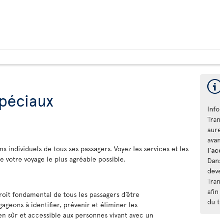
spéciaux
Inf
Tra
aur
ava
ns individuels de tous ses passagers. Voyez les services et les
l'ac
votre voyage le plus agréable possible.
Dans
dev
Tra
afin
roit fondamental de tous les passagers d’être
du 
gageons à identifier, prévenir et éliminer les
ien sûr et accessible aux personnes vivant avec un