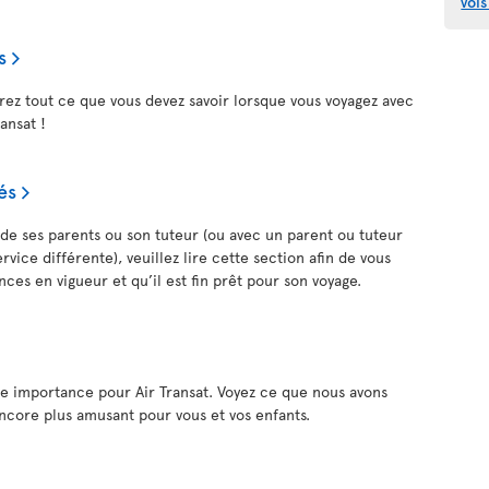
vols
s
rez tout ce que vous devez savoir lorsque vous voyagez avec
ransat !
és
n de ses parents ou son tuteur (ou avec un parent ou tuteur
vice différente), veuillez lire cette section afin de vous
nces en vigueur et qu’il est fin prêt pour son voyage.
de importance pour Air Transat. Voyez ce que nous avons
ncore plus amusant pour vous et vos enfants.