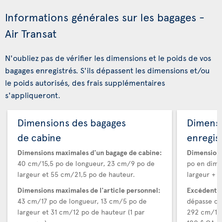
Informations générales sur les bagages -
Air Transat
N'oubliez pas de vérifier les dimensions et le poids de vos
bagages enregistrés. S'ils dépassent les dimensions et/ou
le poids autorisés, des frais supplémentaires
s'appliqueront.
Dimensions des bagages
Dimens
de cabine
enregis
Dimensions maximales d'un bagage de cabine:
Dimensions
40 cm/15,5 po de longueur, 23 cm/9 po de
po en dime
largeur et 55 cm/21,5 po de hauteur.
largeur + h
Dimensions maximales de l'article personnel:
Excédent d
43 cm/17 po de longueur, 13 cm/5 po de
dépasse ce
largeur et 31 cm/12 po de hauteur (1 par
292 cm/115