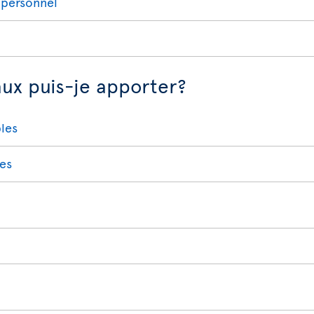
 personnel
aux puis-je apporter?
bles
res