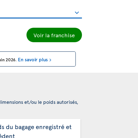
Voir la franchise
En savoir plus
uin 2026
.
dimensions et/ou le poids autorisés,
ds du bagage enregistré et
édent