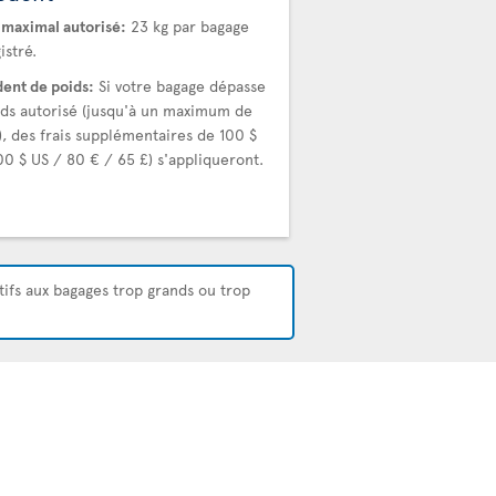
 maximal autorisé:
23 kg par bagage
istré.
ent de poids:
Si votre bagage dépasse
ids autorisé (jusqu'à un maximum de
), des frais supplémentaires de 100 $
00 $ US / 80 € / 65 £) s'appliqueront.
atifs aux bagages trop grands ou trop