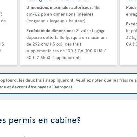
Dimensions maximales autorisées:
158
Poids
23
cm/62 po en dimensions linéaires
enreg
 de
(longueur + largeur + hauteur).
Excéd
Excédent de dimensions:
Si votre bagage
le po
dépasse cette taille (jusqu'à un maximum
32 kg
13
de 292 cm/115 po), des frais
CA (1
e
supplémentaires de 100 $ CA (100 $ US /
80 € / 65 £) s'appliqueront.
rop lourd, les deux frais s'appliqueront
. Veuillez noter que les frais rel
nce et devront être payés à l'aéroport
.
les permis en cabine?