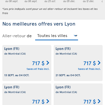
au 08 sept.
au 08 sept.
au 25 oct.
au 05 déc.
au 12 déc.
au
*Les prix indiqués sont pour un vol aller-retour et incluent les taxes et les
frais
Nos meilleures offres vers Lyon
Aller-retour
de
Lyon
Lyon
(FR)
(FR)
de Montréal
(CA)
de Montréal
(CA)
717 $
717 $
taxes et frais incl.
taxes et frais incl.
13 SEPT.
au
04 OCT.
21 SEPT.
au
04 OCT.
Lyon
Lyon
(FR)
(FR)
de Montréal
(CA)
de Montréal
(CA)
717 $
717 $