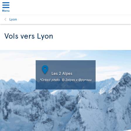
Menu
Lyon
Vols vers Lyon

Les 2 Alpes
*Crédit photo: © 2alpes x @pyrouu