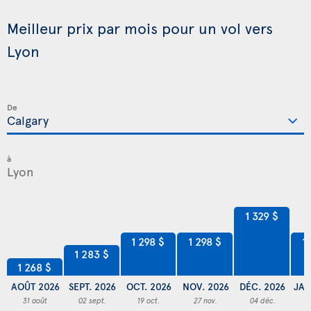
Meilleur prix par mois pour un vol vers
Lyon
De
à
1 329 $
1 298 $
1 298 $
1
1 283 $
1 268 $
AOÛT 2026
SEPT. 2026
OCT. 2026
NOV. 2026
DÉC. 2026
JAN
31 août
02 sept.
19 oct.
27 nov.
04 déc.
2