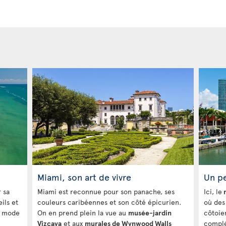
Miami, son art de vivre
Un p
 sa
Miami est reconnue pour son panache, ses
Ici, le
m
eils et
couleurs caribéennes et son côté épicurien.
où des
n mode
On en prend plein la vue au
musée-jardin
côtoien
Vizcaya
et aux
murales de Wynwood Walls
compl