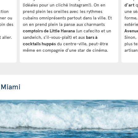
(idéales pour un cliché Instagram!). On en
d’art
q
ction
prend plein les oreilles avec les rythmes
une sé
mer ou
cubains omniprésents partout dans la ville. Et
forme,
oin des
on en prend plein la panse aux charmants
extéri
c
comptoirs de Little Havana
(un cafecito et un
Avenu
 aller.
sandwich, s’il-vous-plaît) et aux
bars à
Sinon,
cocktails huppés
du centre-ville, peut-être
plus t
même en compagnie d’une star de cinéma.
artisan
 Miami