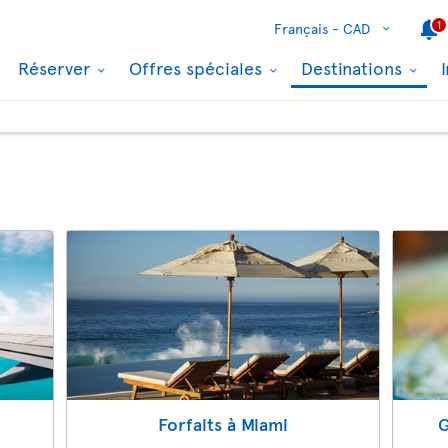
1
Français -
CAD
Réserver
Offres spéciales
Destinations
Forfaits à Miami
G