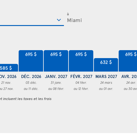
à
695 $
695 $
695 $
695 $
632 $
585 $
OV. 2026
DÉC. 2026
JANV. 2027
FÉVR. 2027
MARS 2027
AVR. 20
21 nov.
03 déc.
31 janv.
04 févr.
24 mars
24 avr.
au 27 nov.
au 11 déc.
au 08 févr.
au 12 févr.
au 01 avr.
au 30 av
t incluent les taxes et les frais