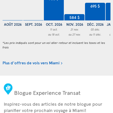
695 $
6
584 $
AOÛT 2026
SEPT. 2026
OCT. 2026
NOV. 2026
DÉC. 2026
JAN
11 oct.
21 nov.
03 déc.
3
au 18 oct.
au 27 nov.
au 11 déc.
au
*Les prix indiqués sont pour un vol aller-retour et incluent les taxes et les
frais
Plus d'offres de vols vers Miami
Blogue Experience Transat
Inspirez-vous des articles de notre blogue pour
planifier votre prochain voyage à Miami!