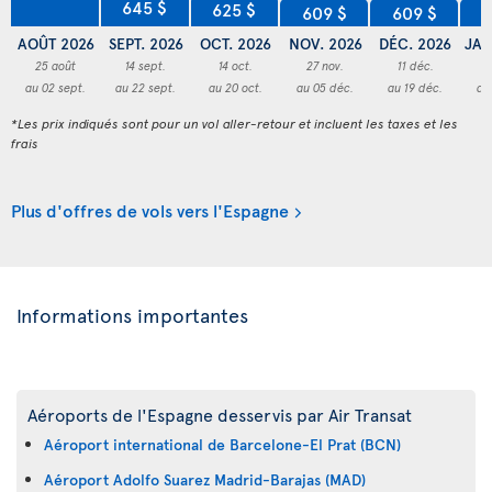
645 $
625 $
609 $
609 $
6
AOÛT 2026
SEPT. 2026
OCT. 2026
NOV. 2026
DÉC. 2026
JAN
25 août
14 sept.
14 oct.
27 nov.
11 déc.
2
au 02 sept.
au 22 sept.
au 20 oct.
au 05 déc.
au 19 déc.
au
*Les prix indiqués sont pour un vol aller-retour et incluent les taxes et les
frais
Plus d'offres de vols vers l'Espagne
Informations importantes
Aéroports de l'Espagne desservis par Air Transat
Aéroport international de Barcelone-El Prat (BCN)
Aéroport Adolfo Suarez Madrid-Barajas (MAD)