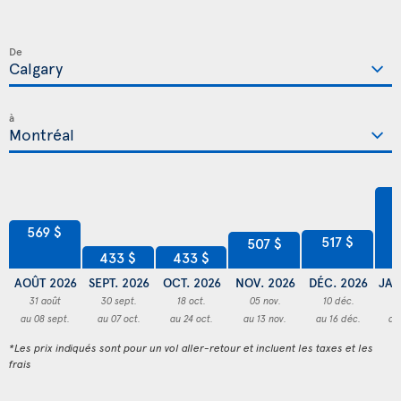
De
à
7
569 $
517 $
507 $
433 $
433 $
AOÛT 2026
SEPT. 2026
OCT. 2026
NOV. 2026
DÉC. 2026
JAN
31 août
30 sept.
18 oct.
05 nov.
10 déc.
3
au 08 sept.
au 07 oct.
au 24 oct.
au 13 nov.
au 16 déc.
au
*Les prix indiqués sont pour un vol aller-retour et incluent les taxes et les
frais