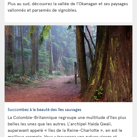
Plus au sud, découvrez la vallée de l’Okanagan et ses paysages
vallonnés et parsemés de vignobles.
Succombez à la beauté des îles sauvages
La Colombie-Britannique regroupe une multitude d’îles plus
belles les unes que les autres. L’archipel Haida Gwaii,
auparavant appelé « îles de la Reine-Charlotte », en est le
meilleur exemple. Vous y trouverez une nature vierge et