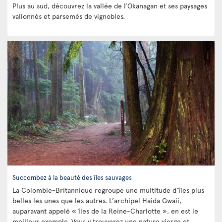
Plus au sud, découvrez la vallée de l’Okanagan et ses paysages
vallonnés et parsemés de vignobles.
Succombez à la beauté des îles sauvages
La Colombie-Britannique regroupe une multitude d’îles plus
belles les unes que les autres. L’archipel Haida Gwaii,
auparavant appelé « îles de la Reine-Charlotte », en est le
meilleur exemple. Vous y trouverez une nature vierge et