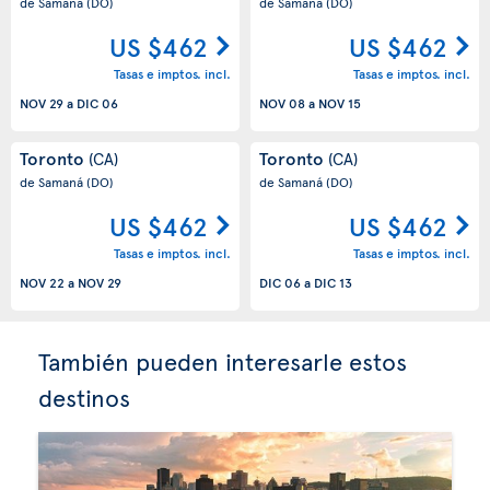
de Samaná
(DO)
de Samaná
(DO)
US $462
US $462
Tasas e imptos. incl.
Tasas e imptos. incl.
NOV 29
a
DIC 06
NOV 08
a
NOV 15
Toronto
Toronto
(CA)
(CA)
de Samaná
(DO)
de Samaná
(DO)
US $462
US $462
Tasas e imptos. incl.
Tasas e imptos. incl.
NOV 22
a
NOV 29
DIC 06
a
DIC 13
También pueden interesarle estos
destinos