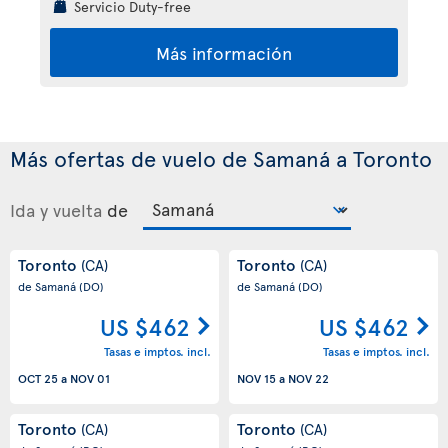
Servicio Duty-free
Más información
Más ofertas de vuelo de Samaná a Toronto
Ida y vuelta
de
Toronto
Toronto
(CA)
(CA)
de Samaná
(DO)
de Samaná
(DO)
US $462
US $462
Tasas e imptos. incl.
Tasas e imptos. incl.
OCT 25
a
NOV 01
NOV 15
a
NOV 22
Toronto
Toronto
(CA)
(CA)