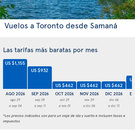
Vuelos a Toronto desde Samaná
Las tarifas más baratas por mes
US $1,155
US $932
US
US $462
US $462
US $462
AGO 2026
SEP 2026
OCT 2026
NOV 2026
DIC 2026
EN
ago 29
sep 05
oct 25
nov 29
dic 06
a sep 04
a sep 11
a nov 01
a dic 06
a dic 13
a
*Los precios indicados son para un viaje de ida y vuelta e incluyen tasas e
impuestos