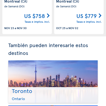
Montreal
Montreal
(CA)
(CA)
de Samaná
(DO)
de Samaná
(DO)
US $758
US $779
Tasas e imptos. incl.
Tasas e imptos. incl.
NOV 23
a
NOV 30
OCT 25
a
NOV 02
También pueden interesarle estos
destinos
Toronto
Ontario