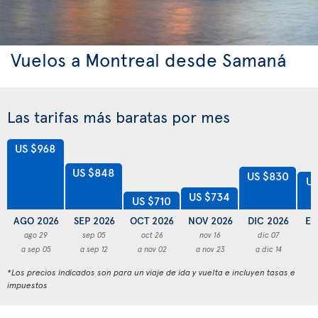
Vuelos a Montreal desde Samaná
Las tarifas más baratas por mes
US $968
US $848
US $830
US
US $734
US $710
AGO 2026
SEP 2026
OCT 2026
NOV 2026
DIC 2026
EN
ago 29
sep 05
oct 26
nov 16
dic 07
a sep 05
a sep 12
a nov 02
a nov 23
a dic 14
a
*Los precios indicados son para un viaje de ida y vuelta e incluyen tasas e
impuestos