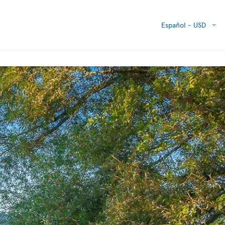
Español -
USD