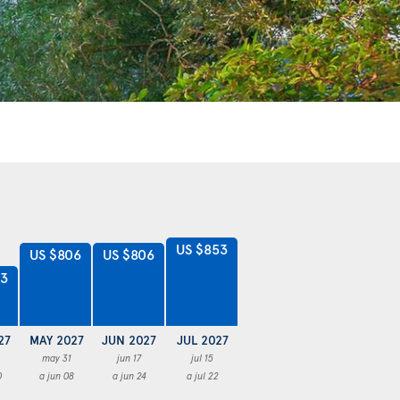
US $853
US $806
US $806
53
27
MAY 2027
JUN 2027
JUL 2027
may 31
jun 17
jul 15
0
a jun 08
a jun 24
a jul 22