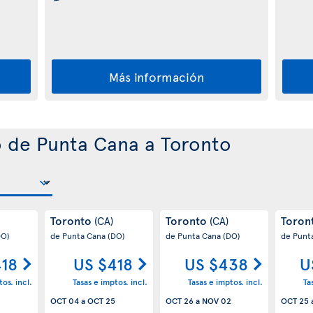
Más información
o de Punta Cana a Toronto
Toronto
Toronto
Toron
(CA)
(CA)
DO)
de Punta Cana
(DO)
de Punta Cana
(DO)
de Punt
418
US $418
US $438
U
os. incl.
Tasas e imptos. incl.
Tasas e imptos. incl.
Ta
OCT 04
a
OCT 25
OCT 26
a
NOV 02
OCT 25