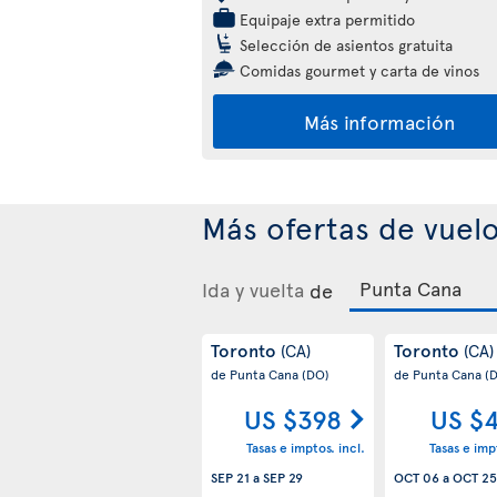
Equipaje extra permitido
Selección de asientos gratuita
Comidas gourmet y carta de vinos
Más información
Más ofertas de vuel
Ida y vuelta
de
Toronto
Toronto
(CA)
(CA)
de Punta Cana
(DO)
de Punta Cana
(
US $398
US $
Tasas e imptos. incl.
Tasas e impt
SEP 21
a
SEP 29
OCT 06
a
OCT 25