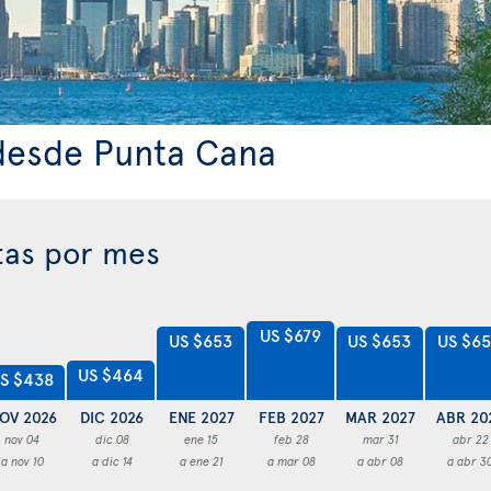
 desde Punta Cana
tas por mes
US $679
US $653
US $653
US $6
US $464
S $438
OV 2026
DIC 2026
ENE 2027
FEB 2027
MAR 2027
ABR 20
nov 04
dic 08
ene 15
feb 28
mar 31
abr 22
a nov 10
a dic 14
a ene 21
a mar 08
a abr 08
a abr 3