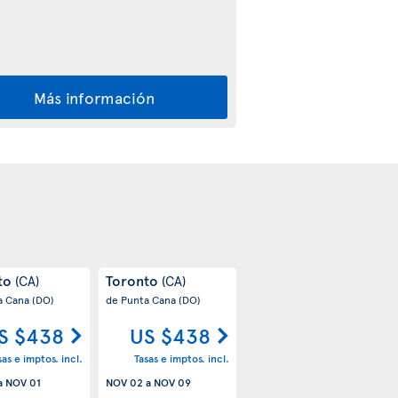
Más información
to
Toronto
(CA)
(CA)
a Cana
(DO)
de Punta Cana
(DO)
S $438
US $438
sas e imptos. incl.
Tasas e imptos. incl.
a
NOV 01
NOV 02
a
NOV 09