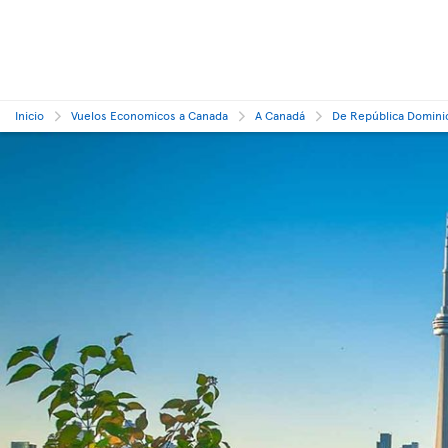
Inicio
Vuelos Economicos a Canada
A Canadá
De República Domini