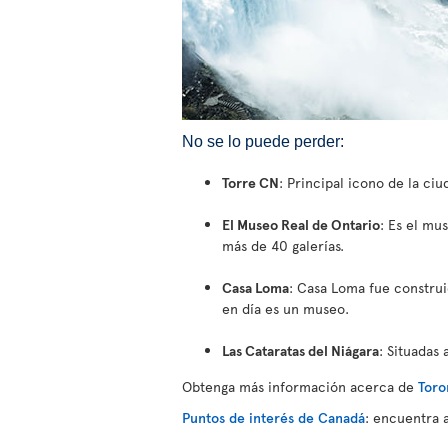
No se lo puede perder:
Torre CN
: Principal icono de la ci
El Museo Real de Ontario
: Es el mu
más de 40 galerías.
Casa Loma
: Casa Loma fue construid
en día es un museo.
Las Cataratas del Niágara
: Situadas
Obtenga más información acerca de
Toro
Puntos de interés de Canadá
: encuentra 