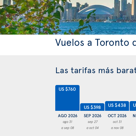
Vuelos a Toronto
Las tarifas más bara
US $760
US $438
U
US $398
AGO 2026
SEP 2026
OCT 2026
N
ago 31
sep 27
oct 31
a sep 08
a oct 04
a nov 08