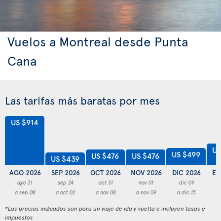
Vuelos a Montreal desde Punta
Cana
Las tarifas más baratas por mes
US $914
US
US $499
US $476
US $476
US $439
AGO 2026
SEP 2026
OCT 2026
NOV 2026
DIC 2026
EN
ago 31
sep 24
oct 31
nov 01
dic 09
a sep 08
a oct 02
a nov 08
a nov 09
a dic 15
a
*Los precios indicados son para un viaje de ida y vuelta e incluyen tasas e
impuestos