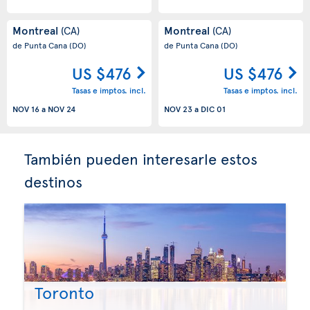
Montreal
Montreal
(CA)
(CA)
de Punta Cana
(DO)
de Punta Cana
(DO)
US $476
US $476
Tasas e imptos. incl.
Tasas e imptos. incl.
NOV 16
a
NOV 24
NOV 23
a
DIC 01
También pueden interesarle estos
destinos
Toronto