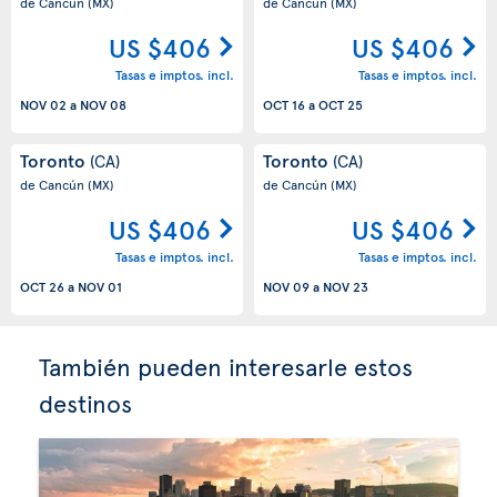
de Cancún
(MX)
de Cancún
(MX)
US $406
US $406
Tasas e imptos. incl.
Tasas e imptos. incl.
NOV 02
a
NOV 08
OCT 16
a
OCT 25
Toronto
Toronto
(CA)
(CA)
de Cancún
(MX)
de Cancún
(MX)
US $406
US $406
Tasas e imptos. incl.
Tasas e imptos. incl.
OCT 26
a
NOV 01
NOV 09
a
NOV 23
También pueden interesarle estos
destinos