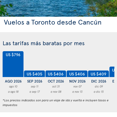
Vuelos a Toronto desde Cancún
Las tarifas más baratas por mes
US $796
US
US $409
US $406
US $406
US $405
AGO 2026
SEP 2026
OCT 2026
NOV 2026
DIC 2026
EN
ago 10
sep 11
oct 31
nov 07
dic 09
a ago 18
a sep 17
a nov 08
a nov 13
a dic 15
a
*Los precios indicados son para un viaje de ida y vuelta e incluyen tasas e
impuestos