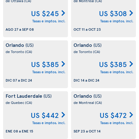
de Ottawa
(CA)
de Montreal
(CA)
US $245
US $308
Tasas e imptos. incl.
Tasas e imptos. incl.
AGO 27
a
SEP 08
OCT 11
a
OCT 23
Orlando
Orlando
(US)
(US)
de Toronto
(CA)
de Toronto
(CA)
US $385
US $385
Tasas e imptos. incl.
Tasas e imptos. incl.
DIC 07
a
DIC 24
DIC 14
a
DIC 24
Fort Lauderdale
Orlando
(US)
(US)
de Quebec
(CA)
de Montreal
(CA)
US $442
US $472
Tasas e imptos. incl.
Tasas e imptos. incl.
ENE 08
a
ENE 15
SEP 23
a
OCT 14