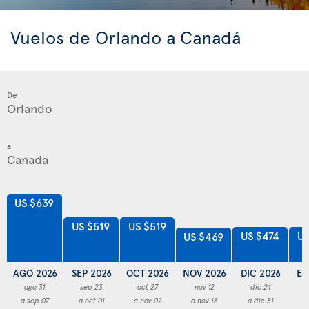
Vuelos de Orlando a Canadá
De
a
US $639
US $519
US $519
US $474
US
US $469
AGO 2026
SEP 2026
OCT 2026
NOV 2026
DIC 2026
EN
ago 31
sep 23
oct 27
nov 12
dic 24
a sep 07
a oct 01
a nov 02
a nov 18
a dic 31
a