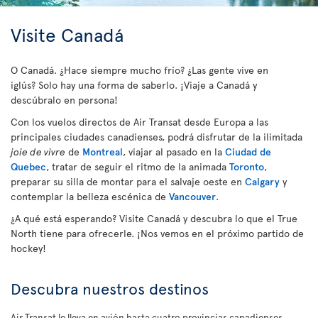
Visite Canadá
O Canadá. ¿Hace siempre mucho frío? ¿Las gente vive en
iglús? Solo hay una forma de saberlo. ¡Viaje a Canadá y
descúbralo en persona!
Con los vuelos directos de Air Transat desde Europa a las
principales ciudades canadienses, podrá disfrutar de la ilimitada
joie de vivre
de
Montreal
, viajar al pasado en la
Ciudad de
Quebec
, tratar de seguir el ritmo de la animada
Toronto
,
preparar su silla de montar para el salvaje oeste en
Calgary
y
contemplar la belleza escénica de
Vancouver
.
¿A qué está esperando? Visite Canadá y descubra lo que el True
North tiene para ofrecerle. ¡Nos vemos en el próximo partido de
hockey!
Descubra nuestros destinos
Air Transat le lleva en avión hasta cuatro provincias canadienses.