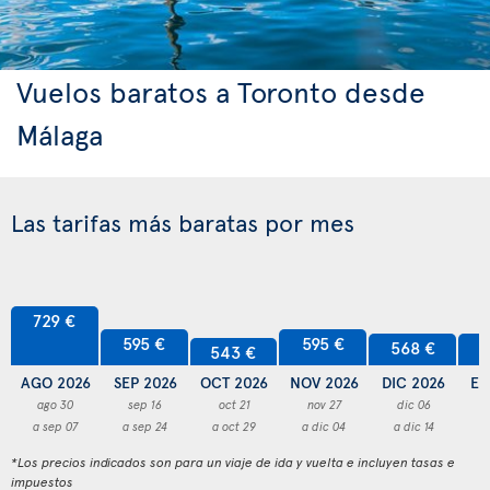
Vuelos baratos a Toronto desde
Málaga
Las tarifas más baratas por mes
729 €
595 €
595 €
568 €
5
543 €
AGO 2026
SEP 2026
OCT 2026
NOV 2026
DIC 2026
EN
ago 30
sep 16
oct 21
nov 27
dic 06
a sep 07
a sep 24
a oct 29
a dic 04
a dic 14
a
*Los precios indicados son para un viaje de ida y vuelta e incluyen tasas e
impuestos