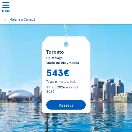
Menú
Málaga a Canadá
Toronto
De Málaga
Vuelo de ida y vuelta
543€
Tasas e imptos. incl.
21 oct 2026
a
27 oct
2026
Reserva