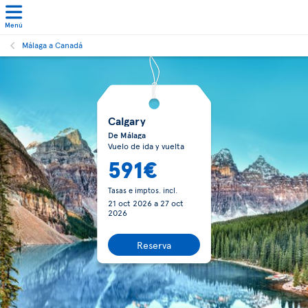
Menú
Málaga a Canadá
Calgary
De Málaga
Vuelo de ida y vuelta
591€
Tasas e imptos. incl.
21 oct 2026
a
27 oct
2026
Reserva