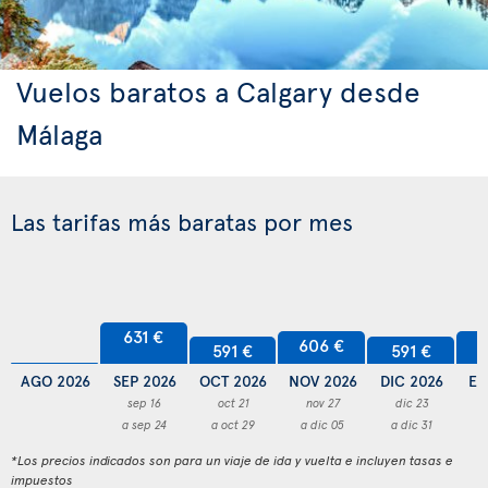
Vuelos baratos a Calgary desde
Málaga
Las tarifas más baratas por mes
631 €
606 €
6
591 €
591 €
AGO 2026
SEP 2026
OCT 2026
NOV 2026
DIC 2026
EN
sep 16
oct 21
nov 27
dic 23
a sep 24
a oct 29
a dic 05
a dic 31
a
*Los precios indicados son para un viaje de ida y vuelta e incluyen tasas e
impuestos