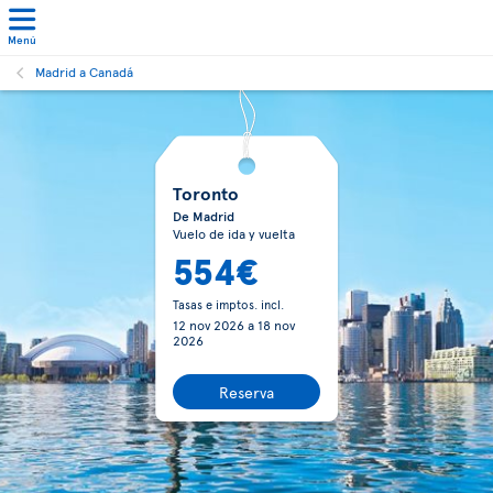
Menú
Madrid a Canadá
Toronto
De Madrid
Vuelo de ida y vuelta
554€
Tasas e imptos. incl.
12 nov 2026
a
18 nov
2026
Reserva