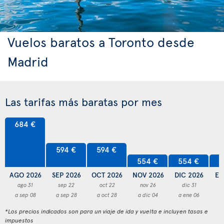
Vuelos baratos a Toronto desde
Madrid
Las tarifas más baratas por mes
684 €
594 €
594 €
554 €
554 €
5
AGO 2026
SEP 2026
OCT 2026
NOV 2026
DIC 2026
EN
ago 31
sep 22
oct 22
nov 26
dic 31
a sep 08
a sep 28
a oct 28
a dic 04
a ene 06
a
*Los precios indicados son para un viaje de ida y vuelta e incluyen tasas e
impuestos