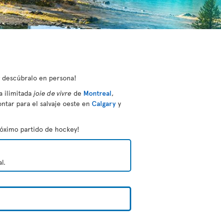
y descúbralo en persona!
a ilimitada
joie de vivre
de
Montreal
,
ontar para el salvaje oeste en
Calgary
y
próximo partido de hockey!
l.