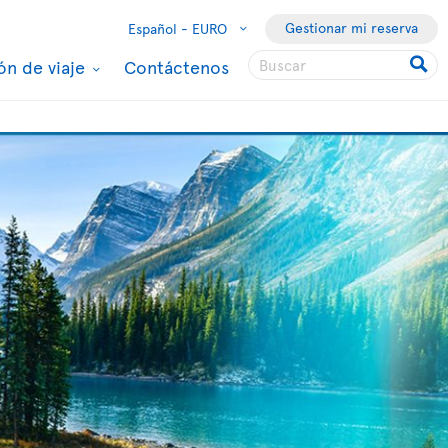
Gestionar mi reserva
Español -
EURO
ón de viaje
Contáctenos