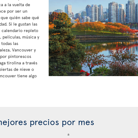
a a la vuelta de
oce por ser un
í que quién sabe qué
d. Si le gustan las
n calendario repleto
 películas, música y
 todas las
raleza, Vancouver y
 por pintorescos
ga tirolina a través
biertas de nieve o
ancouver tiene algo
ejores precios por mes
a