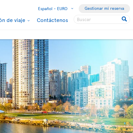
Gestionar mi reserva
Español -
EURO
ón de viaje
Contáctenos