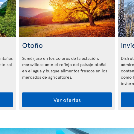
Otoño
Invi
ntañas
Sumérjase en los colores de la estación,
Disfru
nte sol
maravíllese ante el reflejo del paisaje otoñal
admire
en el agua y busque alimentos frescos en los
contem
mercados de agricultores.
cómo l
inviern
Ver ofertas