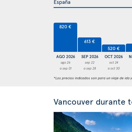
820 €
613 €
520 €
AGO 2026
SEP 2026
OCT 2026
N
ago 26
sep 22
oct 24
a sep 01
a sep 28
a oct 30
*Los precios indicados son para un viaje de ida 
Vancouver durante t