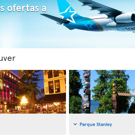
s ofertas a
uver
Parque Stanley