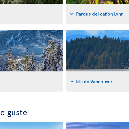
Parque del cañón Lynn
Isla de Vancouver
e guste