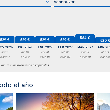
564 €
529 €
529 €
529 €
529 €
520 
OV 2026
DIC 2026
ENE 2027
FEB 2027
MAR 2027
ABR 20
nov 11
dic 06
ene 31
feb 03
mar 24
abr 24
a nov 17
a dic 12
a feb 06
a feb 09
a mar 30
a abr 3
y vuelta e incluyen tasas e impuestos
odo el año