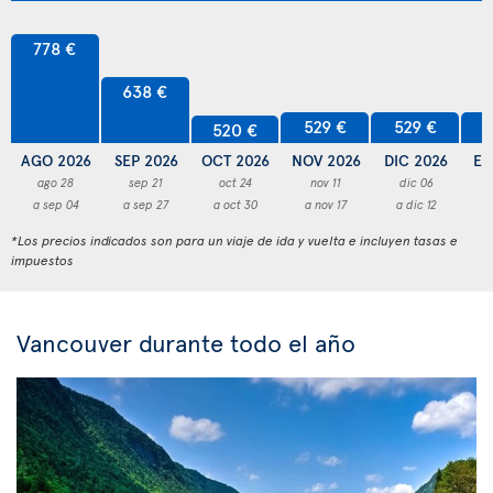
778 €
638 €
529 €
529 €
5
520 €
AGO 2026
SEP 2026
OCT 2026
NOV 2026
DIC 2026
EN
ago 28
sep 21
oct 24
nov 11
dic 06
a sep 04
a sep 27
a oct 30
a nov 17
a dic 12
a
*Los precios indicados son para un viaje de ida y vuelta e incluyen tasas e
impuestos
Vancouver durante todo el año