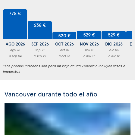
778 €
638 €
529 €
529 €
5
520 €
AGO 2026
SEP 2026
OCT 2026
NOV 2026
DIC 2026
EN
ago 28
sep 21
oct 10
nov 11
dic 06
a sep 04
a sep 27
a oct 16
a nov 17
a dic 12
a
*Los precios indicados son para un viaje de ida y vuelta e incluyen tasas e
impuestos
Vancouver durante todo el año