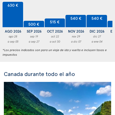
630 €
540 €
540 €
515 €
500 €
5
AGO 2026
SEP 2026
OCT 2026
NOV 2026
DIC 2026
EN
ago 28
sep 19
oct 22
nov 29
dic 27
a sep 05
a sep 27
a oct 30
a dic 07
a ene 04
a
*Los precios indicados son para un viaje de ida y vuelta e incluyen tasas e
impuestos
Canada durante todo el año