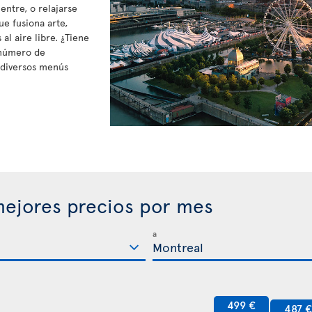
entre, o relajarse
ue fusiona arte,
al aire libre. ¿Tiene
 número de
 diversos menús
ejores precios por mes
a
499 €
487 