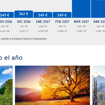
362 €
349 €
349 €
349 €
OV 2026
DIC 2026
ENE 2027
FEB 2027
MAR 2027
ABR 20
nov 28
dic 05
ene 30
feb 13
mar 30
abr 24
a dic 04
a dic 11
a feb 05
a feb 19
a abr 07
a abr 3
y vuelta e incluyen tasas e impuestos
 el año