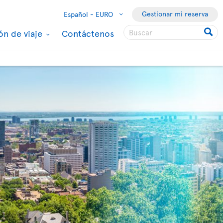
Gestionar mi reserva
Español -
EURO
ón de viaje
Contáctenos