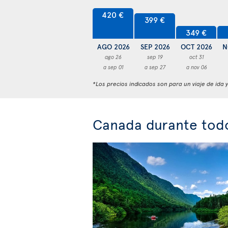
420 €
399 €
349 €
AGO 2026
SEP 2026
OCT 2026
N
ago 26
sep 19
oct 31
a sep 01
a sep 27
a nov 06
*Los precios indicados son para un viaje de ida 
Canada durante todo