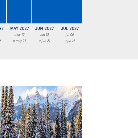
27
MAY 2027
JUN 2027
JUL 2027
may 15
jun 13
jul 06
0
a may 21
a jun 21
a jul 14