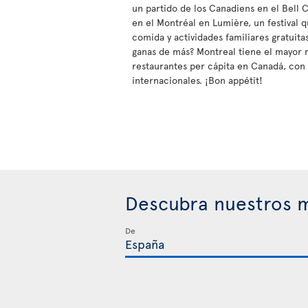
un partido de los Canadiens en el Bell C
en el Montréal en Lumière, un festival q
comida y actividades familiares gratuitas 
ganas de más? Montreal tiene el mayor
restaurantes per cápita en Canadá, con
internacionales. ¡Bon appétit!
Descubra nuestros m
De