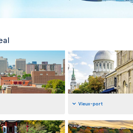
eal
Vieux-port