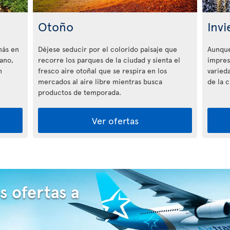
Otoño
Invi
más en
Déjese seducir por el colorido paisaje que
Aunque
rano,
recorre los parques de la ciudad y sienta el
impres
n
fresco aire otoñal que se respira en los
varieda
mercados al aire libre mientras busca
de la c
productos de temporada.
Ver ofertas
s ofertas a