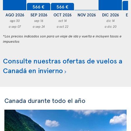
5
566 €
566 €
AGO 2026
SEP 2026
OCT 2026
NOV 2026
DIC 2026
EN
ago 30
sep 16
oct 14
dic 14
a sep 07
a sep 24
a oct 22
a dic 20
a
*Los precios indicados son para un viaje de ida y vuelta e incluyen tasas e
impuestos
Consulte nuestras ofertas de vuelos a
Canadá en invierno
Canada durante todo el año