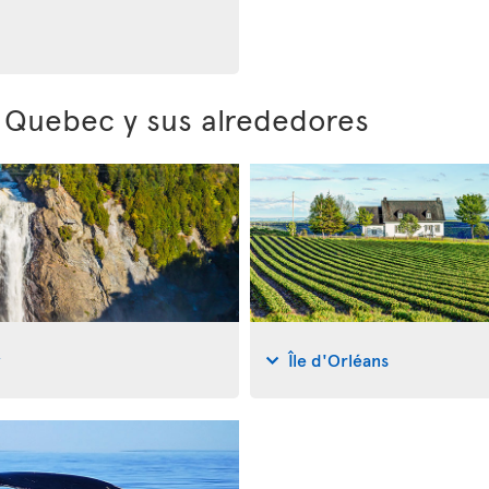
e Quebec y sus alrededores
y
Île d'Orléans