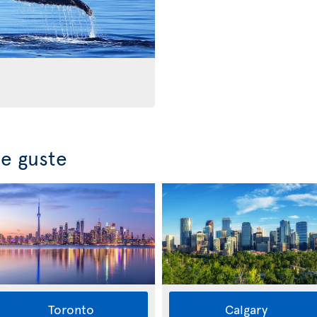
e guste
Toronto
Calgary