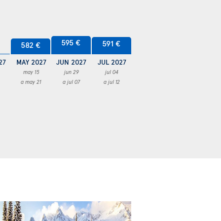
595 €
591 €
582 €
27
MAY 2027
JUN 2027
JUL 2027
may 15
jun 29
jul 04
a may 21
a jul 07
a jul 12