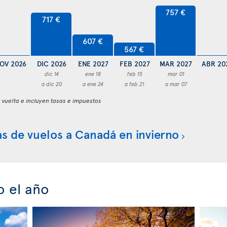
757 €
717 €
607 €
567 €
OV 2026
DIC 2026
ENE 2027
FEB 2027
MAR 2027
ABR 20
dic 14
ene 18
feb 15
mar 01
a dic 20
a ene 24
a feb 21
a mar 07
y vuelta e incluyen tasas e impuestos
s de vuelos a Canadá en invierno
 el año