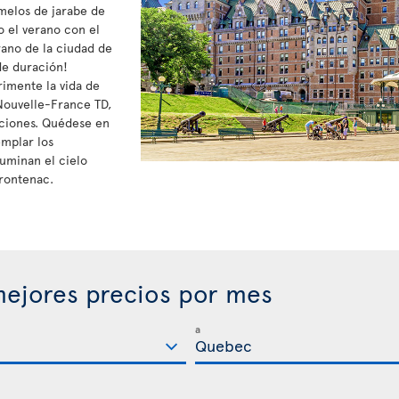
melos de jarabe de
o el verano con el
rano de la ciudad de
de duración!
rimente la vida de
a Nouvelle-France TD,
aciones. Quédese en
mplar los
luminan el cielo
rontenac.
ejores precios por mes
a