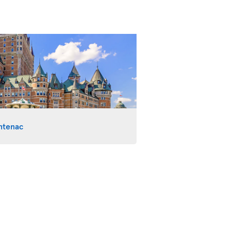
ntenac