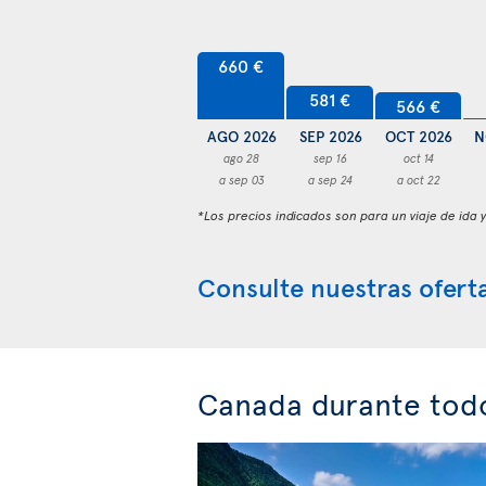
660 €
581 €
566 €
AGO 2026
SEP 2026
OCT 2026
N
ago 28
sep 16
oct 14
a sep 03
a sep 24
a oct 22
*Los precios indicados son para un viaje de ida 
Consulte nuestras oferta
Canada durante todo