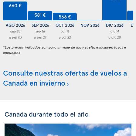
660 €
5
581 €
566 €
AGO 2026
SEP 2026
OCT 2026
NOV 2026
DIC 2026
EN
ago 28
sep 16
oct 14
dic 14
a sep 03
a sep 24
a oct 22
a dic 20
a
*Los precios indicados son para un viaje de ida y vuelta e incluyen tasas e
impuestos
Consulte nuestras ofertas de vuelos a
Canadá en invierno
Canada durante todo el año