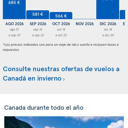
685 €
5
581 €
566 €
AGO 2026
SEP 2026
OCT 2026
NOV 2026
DIC 2026
EN
ago 31
sep 16
oct 14
dic 14
a sep 07
a sep 22
a oct 22
a dic 20
a
*Los precios indicados son para un viaje de ida y vuelta e incluyen tasas e
impuestos
Consulte nuestras ofertas de vuelos a
Canadá en invierno
Canada durante todo el año