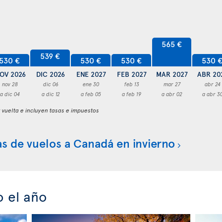
565 €
539 €
530 €
530 €
530 €
530 
OV 2026
DIC 2026
ENE 2027
FEB 2027
MAR 2027
ABR 20
nov 28
dic 06
ene 30
feb 13
mar 27
abr 24
a dic 04
a dic 12
a feb 05
a feb 19
a abr 02
a abr 3
y vuelta e incluyen tasas e impuestos
s de vuelos a Canadá en invierno
o el año