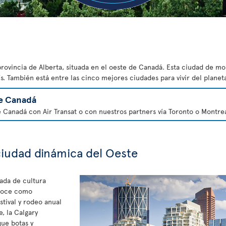
provincia de Alberta, situada en el oeste de Canadá. Esta ciudad de m
s. También está entre las cinco mejores ciudades para vivir del planet
e Canadá
e Canadá con Air Transat o con nuestros partners vía Toronto o Montrea
ciudad dinámica del Oeste
ada de cultura
onoce como
stival y rodeo anual
e, la Calgary
ue botas y