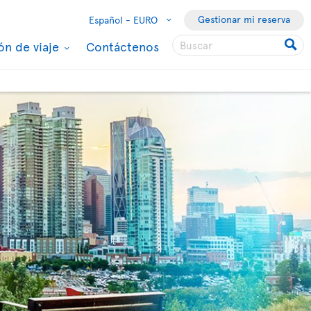
Gestionar mi reserva
Español -
EURO
ón de viaje
Contáctenos