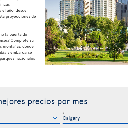
íficas
o el año, desde
sta proyecciones de
mo la puerta de
enses? Complete su
sas montañas, donde
mbia y embarcarse
s parques nacionales
ejores precios por mes
a