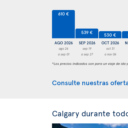
610 €
539 €
530 €
AGO 2026
SEP 2026
OCT 2026
N
ago 26
sep 19
oct 31
a sep 01
a sep 27
a nov 06
*Los precios indicados son para un viaje de ida 
Consulte nuestras oferta
Calgary durante tod