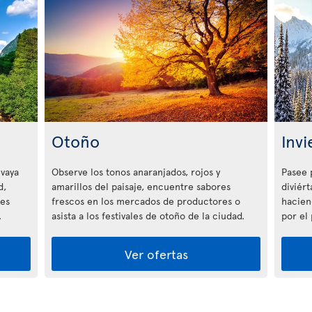
Otoño
Invi
 vaya
Observe los tonos anaranjados, rojos y
Pasee 
d,
amarillos del paisaje, encuentre sabores
diviért
tes
frescos en los mercados de productores o
hacien
.
asista a los festivales de otoño de la ciudad.
por el
Ver ofertas