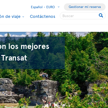
Gestionar mi reserva
Español -
EURO
ón de viaje
Contáctenos
on los mejores
 Transat