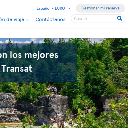
Gestionar mi reserva
Español -
EURO
ón de viaje
Contáctenos
on los mejores
 Transat