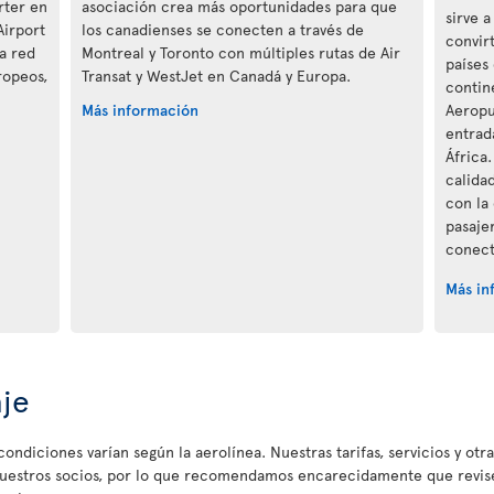
rter en
asociación crea más oportunidades para que
sirve 
Airport
los canadienses se conecten a través de
convir
la red
Montreal y Toronto con múltiples rutas de Air
países
ropeos,
Transat y WestJet en Canadá y Europa.
contine
Más información
Aeropu
entrad
África
calida
con la 
pasaje
conect
Más in
aje
ondiciones varían según la aerolínea. Nuestras tarifas, servicios y otr
nuestros socios, por lo que recomendamos encarecidamente que revise