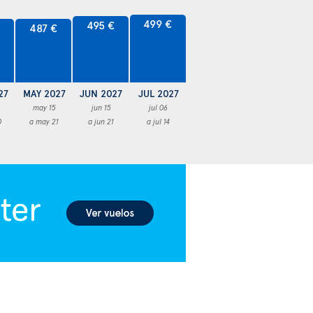
499 €
495 €
€
487 €
27
MAY 2027
JUN 2027
JUL 2027
may 15
jun 15
jul 06
0
a may 21
a jun 21
a jul 14