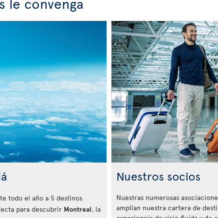
ás le convenga
dá
Nuestros socios
Nuestras numerosas asociaciones
te todo el año a 5 destinos
amplían nuestra cartera de dest
fecta para descubrir
Montreal
, la
experiencia de viaje fluida y de c