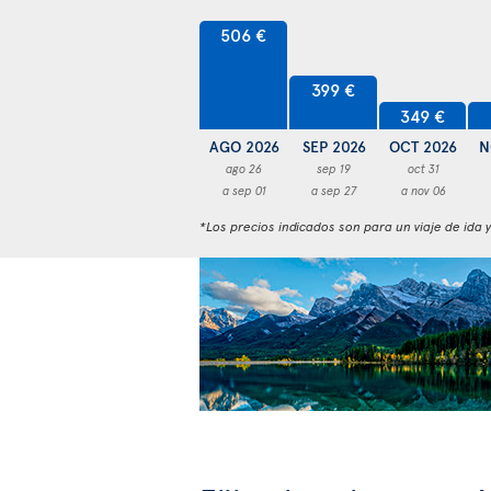
506 €
399 €
349 €
AGO 2026
SEP 2026
OCT 2026
N
ago 26
sep 19
oct 31
a sep 01
a sep 27
a nov 06
*Los precios indicados son para un viaje de ida 