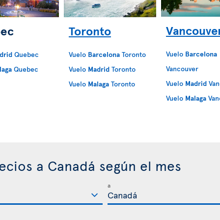
Vancouve
ec
Toronto
Vuelo
Barcelona
drid
Quebec
Vuelo
Barcelona
Toronto
Vancouver
laga
Quebec
Vuelo
Madrid
Toronto
Vuelo
Madrid
Van
Vuelo
Malaga
Toronto
Vuelo
Malaga
Van
ecios a Canadá según el mes
a