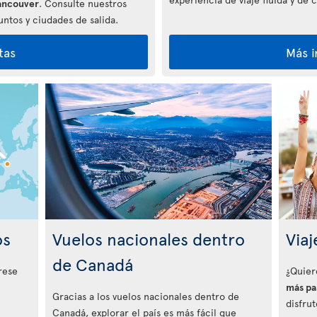
ancouver
. Consulte nuestros
ntos y ciudades de salida.
tas
Más 
os
Vuelos nacionales dentro
Viaj
de Canadá
rese
¿Quier
más pa
Gracias a los vuelos nacionales dentro de
disfru
Canadá, explorar el país es más fácil que