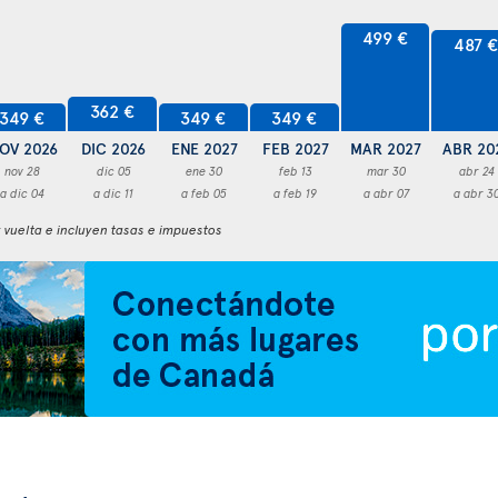
499 €
487 
362 €
349 €
349 €
349 €
OV 2026
DIC 2026
ENE 2027
FEB 2027
MAR 2027
ABR 20
nov 28
dic 05
ene 30
feb 13
mar 30
abr 24
a dic 04
a dic 11
a feb 05
a feb 19
a abr 07
a abr 3
y vuelta e incluyen tasas e impuestos