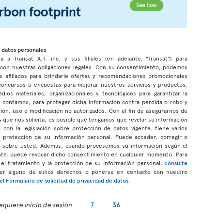
 datos personales
a a Transat A.T. inc. y sus filiales (en adelante, "Transat") para
r con nuestras obligaciones legales. Con su consentimiento, podemos
s afiliados para brindarle ofertas y recomendaciones promocionales
n concursos o encuestas para mejorar nuestros servicios y productos.
s materiales, organizacionales y tecnológicos para garantizar la
ue contamos, para proteger dicha información contra pérdida o robo y
ción, uso o modificación no autorizados. Con el fin de asegurarnos de
 que nos solicita, es posible que tengamos que revelar su información
con la legislación sobre protección de datos vigente, tiene varios
a protección de su información personal. Puede acceder, corregir o
os sobre usted. Además, cuando procesemos su información según el
te, puede revocar dicho consentimiento en cualquier momento. Para
el tratamiento y la protección de su información personal,
consulte
cer alguno de estos derechos o ponerse en contacto con nuestro
l Formulario de solicitud de privacidad de datos
.
equiere inicio de sesión
7
36