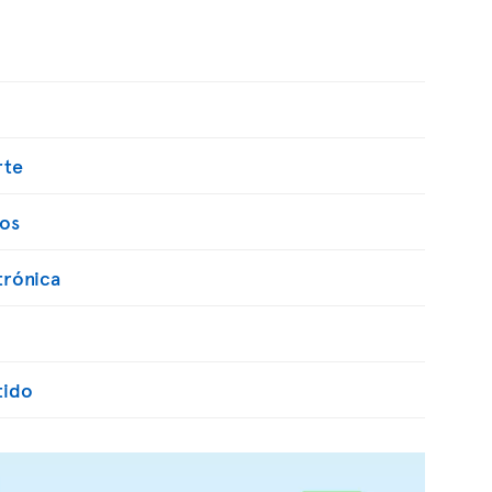
rte
os
trónica
tido