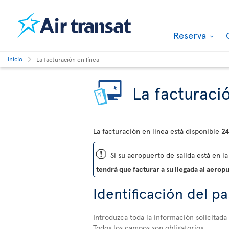
Reserva
Inicio
La facturación en línea
La facturació
La facturación en línea está disponible
24
ü
Si su aeropuerto de salida está en la 
tendrá que facturar a su llegada al aerop
Identificación del p
Introduzca toda la información solicitada
Todos los campos son obligatorios.