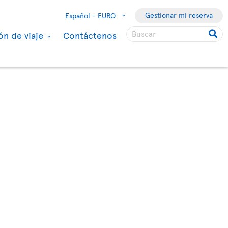
Gestionar mi reserva
Español -
EURO
ón de viaje
Contáctenos